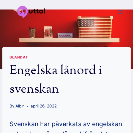
Skip
to
content
BLANDAT
Engelska lånord i
svenskan
By
Albin
april 26, 2022
Svenskan har påverkats av engelskan